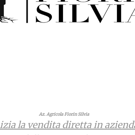
Az. Agricola Fiorin Silvia
izia la vendita diretta in azienda